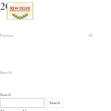
20
Home
Lieferservice
Sp
Post
Previous
Post
navigation
Previous
30
Next
Post
Next
10
Search
Search