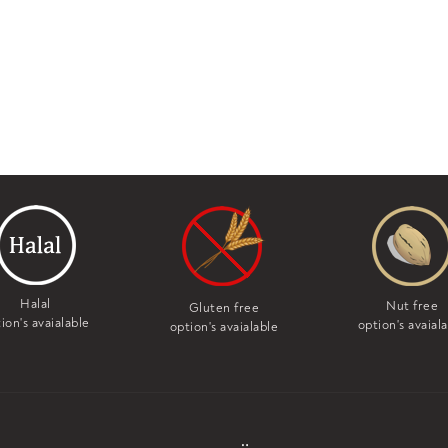
Halal
Nut free
Gluten free
ion's avaialable
option's avaial
option's avaialable