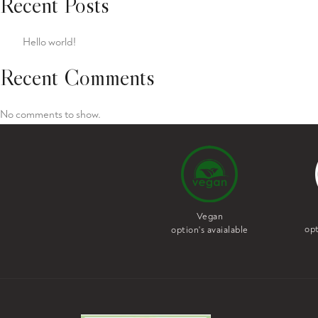
Recent Posts
Hello world!
Recent Comments
No comments to show.
Vegan
Vegetarian
opt
option's avaialable
option's avaialable