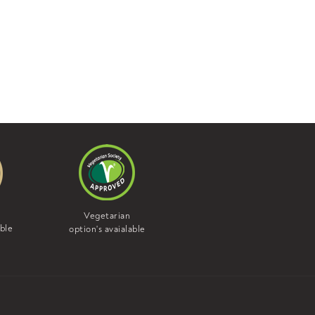
Vegan
Vegetarian
option's avaialable
able
option's avaialable