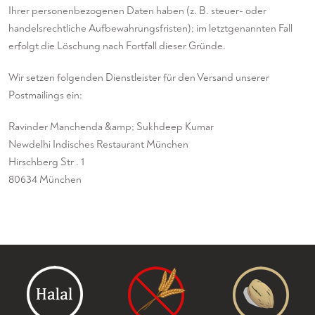
Ihrer personenbezogenen Daten haben (z. B. steuer- oder
handelsrechtliche Aufbewahrungsfristen); im letztgenannten Fall
erfolgt die Löschung nach Fortfall dieser Gründe.
Wir setzen folgenden Dienstleister für den Versand unserer
Postmailings ein:
Ravinder Manchenda &amp; Sukhdeep Kumar
Newdelhi Indisches Restaurant München
Hirschberg Str . 1
80634 München