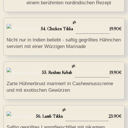
einem berühmten nordindischen Rezept
gh
54. Chicken Tikka
19.90€
Nicht nur in Indien beliebt - saftig gegrilltes Hähnchen
serviert mit einer Würzigen Marinade
gh
55. Reshmi Kebab
19.90€
Zarte Hühnerbrust mariniert in Cashewnusscreme
und mit exotischen Gewürzen
gh
56. Lamb Tikka
23.90€
Saftig gegrilltes Lammfleischfilet mit pikantem