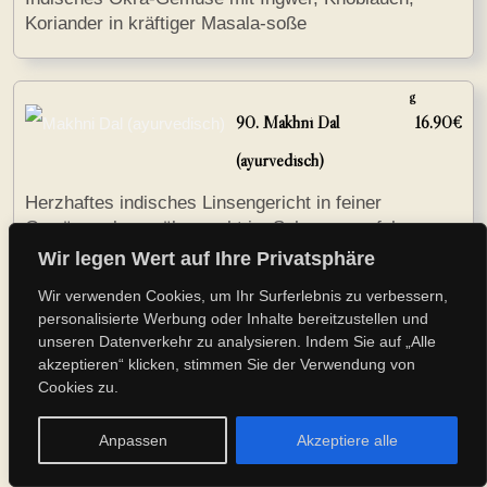
Koriander in kräftiger Masala-soße
g
90. Makhni Dal
16.90€
(ayurvedisch)
Herzhaftes indisches Linsengericht in feiner
Gewürzmelange übernacht im Schongarverfahren
zubereitet zur besonders cremigen Textur mit
Wir legen Wert auf Ihre Privatsphäre
Knoblauch & Ingwer
Wir verwenden Cookies, um Ihr Surferlebnis zu verbessern,
personalisierte Werbung oder Inhalte bereitzustellen und
unseren Datenverkehr zu analysieren. Indem Sie auf „Alle
g
akzeptieren“ klicken, stimmen Sie der Verwendung von
93. Palak
17.90€
Cookies zu.
Paneer(Ayurvedisch )
Anpassen
Akzeptiere alle
(Ayurvedisch) Frischer Spinat mit hausgemachtem
Käse, Ingwer, Knoblauch und frischem Koriander