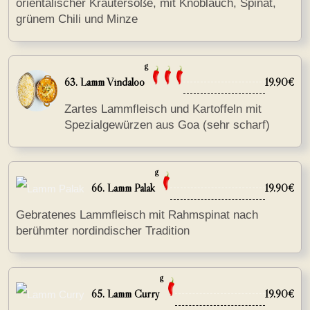
orientalischer Kräutersoße, mit Knoblauch, Spinat,
grünem Chili und Minze
g
63. Lamm Vindaloo
19.90€
Zartes Lammfleisch und Kartoffeln mit
Spezialgewürzen aus Goa (sehr scharf)
g
66. Lamm Palak
19.90€
Gebratenes Lammfleisch mit Rahmspinat nach
berühmter nordindischer Tradition
g
65. Lamm Curry
19.90€