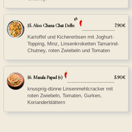
gh
15. Aloo Chana Chat Delhi
7.90€
Kartoffel und Kichererbsen mit Joghurt-
Topping, Minz, Linsenkroketten Tamarind-
Chutney, roten Zwiebeln und Tomaten
16. Masala Papad (v)
5.90€
knusprig-dünne Linsenmehlcracker mit
roten Zwiebeln, Tomaten, Gurken,
Korianderblättern