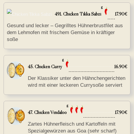
g
491. Chicken Tikka Sabzi
17.90€
Gesund und lecker – Gegrilltes Hühnerbrustfilet aus
dem Lehmofen mit frischem Gemüse in kräftiger
soße
g
45. Chicken Curry
16.90€
Der Klassiker unter den Hähnchengerichten
wird mit einer leckeren Currysoße serviert
g
47. Chicken Vindaloo
17.90€
Zartes Hühnerfleisch und Kartoffeln mit
Spezialgewürzen aus Goa (sehr scharf)