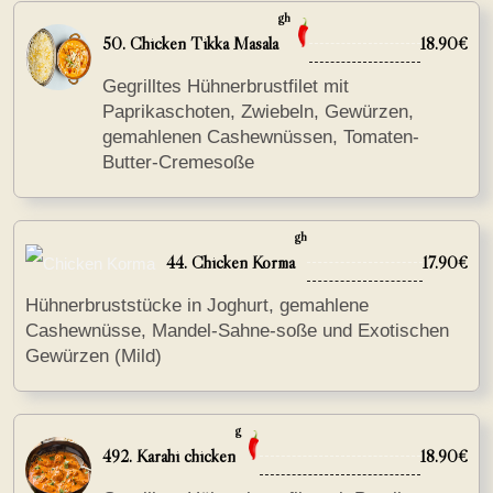
gh
50. Chicken Tikka Masala
18.90€
Gegrilltes Hühnerbrustfilet mit
Paprikaschoten, Zwiebeln, Gewürzen,
gemahlenen Cashewnüssen, Tomaten-
Butter-Cremesoße
gh
44. Chicken Korma
17.90€
Hühnerbruststücke in Joghurt, gemahlene
Cashewnüsse, Mandel-Sahne-soße und Exotischen
Gewürzen (Mild)
g
492. Karahi chicken
18.90€