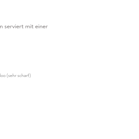
eisekarte
Mittagsmenü
Getränke
Reservierung
n serviert mit einer
oo (sehr scharf)