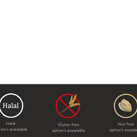
Halal
Nut free
Gluten free
ion's avaialable
option's avaial
option's avaialable