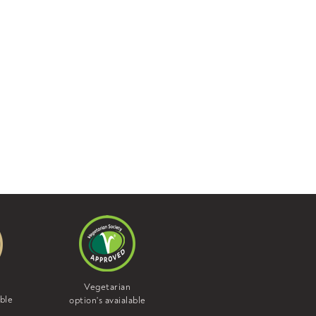
Vegan
Vegetarian
option's avaialable
able
option's avaialable