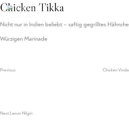
Chicken Tikka
Home
Lieferservice
Sp
Nicht nur in Indien beliebt – saftig gegrilltes Hähnche
Würzigen Marinade
Post
Previous
Post
navigation
Previous
Chicken Vindal
Next
Post
Next
Lamm Nilgiri