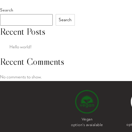
Search
Search
Recent Posts
Hello world!
Recent Comments
No comments to show.
Vegan
Vegetarian
opt
option's avaialable
option's avaialable