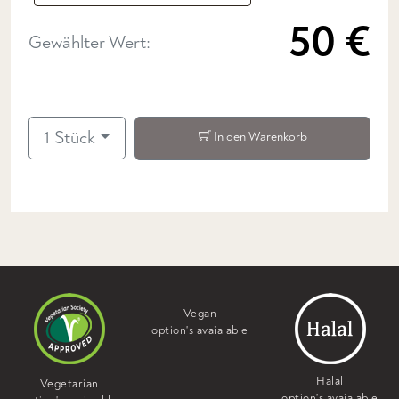
50 €
Gewählter Wert:
1 Stück
In den Warenkorb
Vegan
option's avaialable
Halal
Vegetarian
option's avaialable