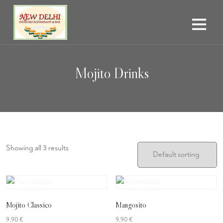
Mojito Drinks
Showing all 3 results
Mojito Classico
Mangosito
9,90
€
9,90
€