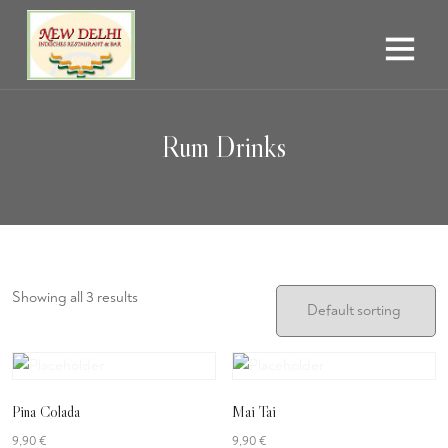
Rum Drinks
Showing all 3 results
Pina Colada
Mai Tai
9,90
€
9,90
€