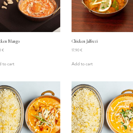
cken Mango
Chicken Jalfrezi
90
€
17,90
€
 to cart
Add to cart