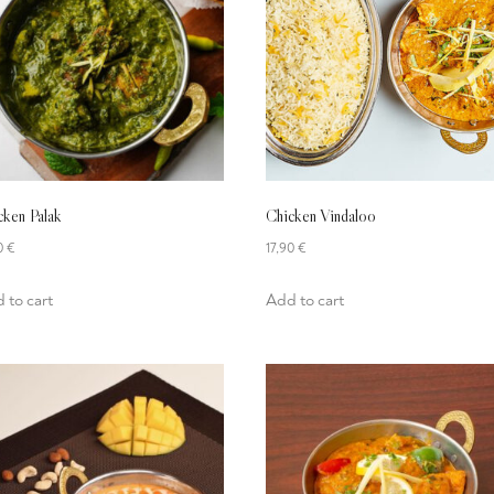
cken Palak
Chicken Vindaloo
90
€
17,90
€
 to cart
Add to cart