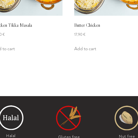
cken Tikka Masala
Butter Chicken
90
€
17,90
€
 to cart
Add to cart
Halal
Nut free
Gluten free