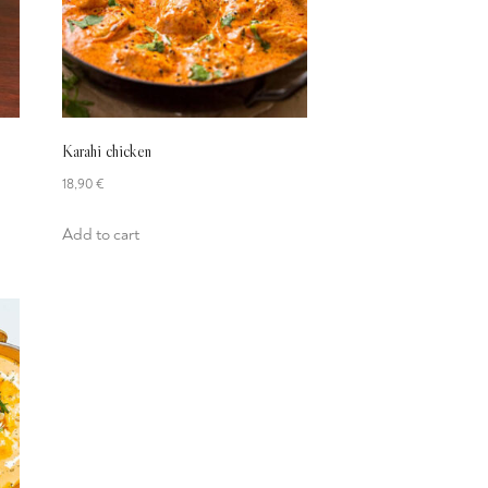
Karahi chicken
18,90
€
Add to cart