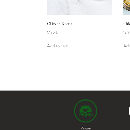
Chicken Korma
Chi
17,90
€
18,
Add to cart
Add
Vegan
Vegetarian