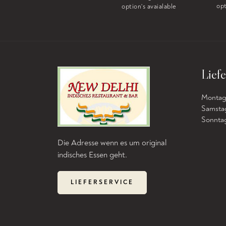
opt
option's avaialable
option's avaialable
Liefe
Montag b
Samstag
Sonntag 
Die Adresse wenn es um original
indisches Essen geht.
LIEFERSERVICE