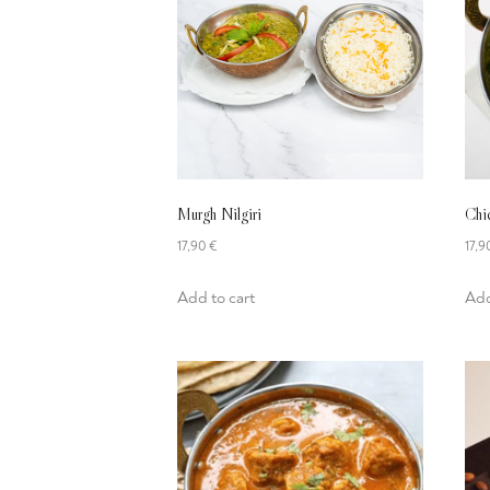
Murgh Nilgiri
Chi
17,90
€
17,
Add to cart
Add