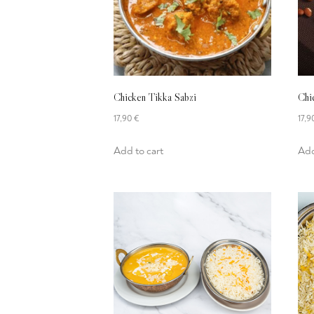
Chicken Tikka Sabzi
Chi
17,90
€
17,
Add to cart
Add