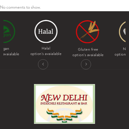
No comments to show.
Halal
Nut free
Gluten free
option's avaialable
option's avaialable
option's avaialable