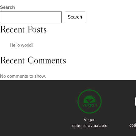
Search
Search
Recent Posts
Hello world!
Recent Comments
No comments to show.
Vegan
Vegetarian
opt
option's avaialable
option's avaialable