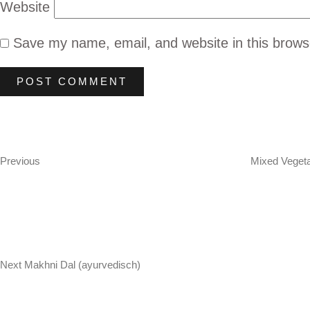
Website
Save my name, email, and website in this brows
Post
Previous
Post
navigation
Previous
Mixed Vegeta
Next
Post
Next
Makhni Dal (ayurvedisch)