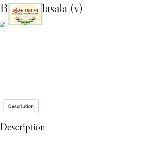
Bhindi Masala (v)
Home
Lieferservice
Speis
Description
Description