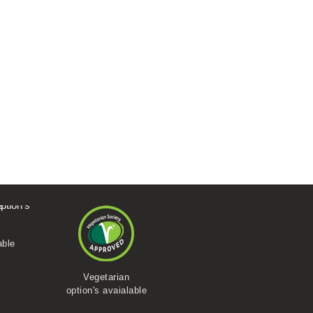
able
Vegan
Vegetarian
option's avaialable
option's avaialable