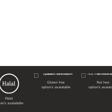
Gluten free
Nut free
option's avaialable
option's avaial
Halal
ion's avaialable