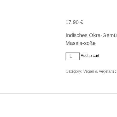
ekarte
Mittagsmenü
Getränke
Reservierung
Ü
17,90
€
Indisches Okra-Gemüse
Masala-soße
Bhindi
Add to cart
Masala
(v)
Category:
Vegan & Vegetarisch
quantity