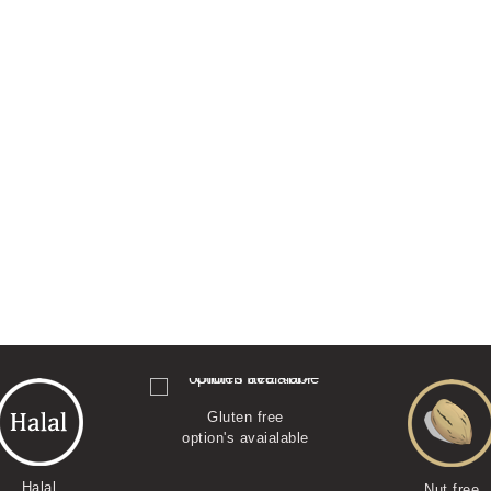
Gluten free
option's avaialable
Halal
Nut free