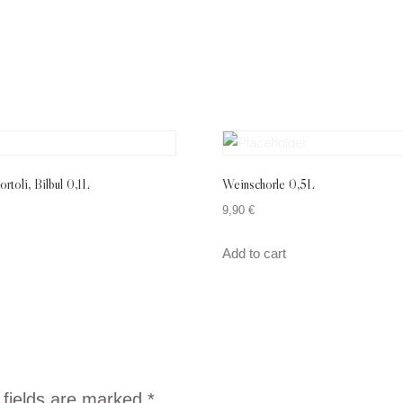
toli, Bilbul 0,1L
Weinschorle 0,5L
9,90
€
Add to cart
 fields are marked
*