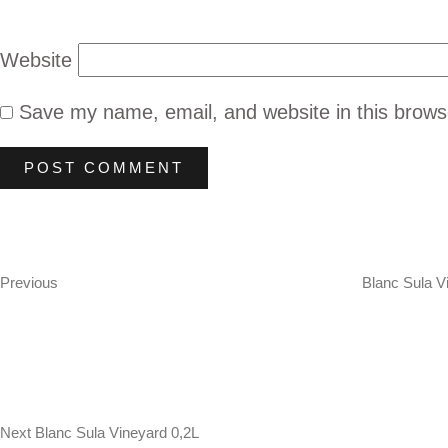
Website
Save my name, email, and website in this brows
Post
Previous
Post
navigation
Previous
Blanc Sula V
Next
Post
Next
Blanc Sula Vineyard 0,2L