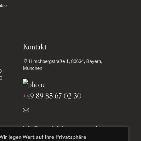
option's avaialable
able
Kontakt
Hirschbergstraße 1, 80634, Bayern,
München
0
30
+49 89 85 67 02 30
info@newdelhi-restaurant.de
Wir legen Wert auf Ihre Privatsphäre