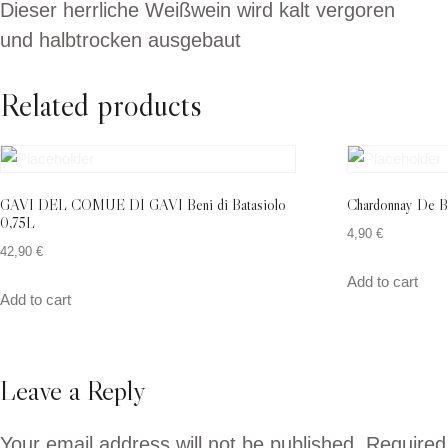
Dieser herrliche Weißwein wird kalt vergoren
und halbtrocken ausgebaut
Related products
GAVI DEL COMUE DI GAVI Beni di Batasiolo
Chardonnay De Bor
0,75L
4,90
€
42,90
€
Add to cart
Add to cart
Leave a Reply
Your email address will not be published.
Required