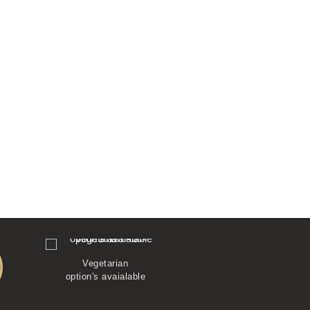
Vegetarian
option's avaialable
Vegan