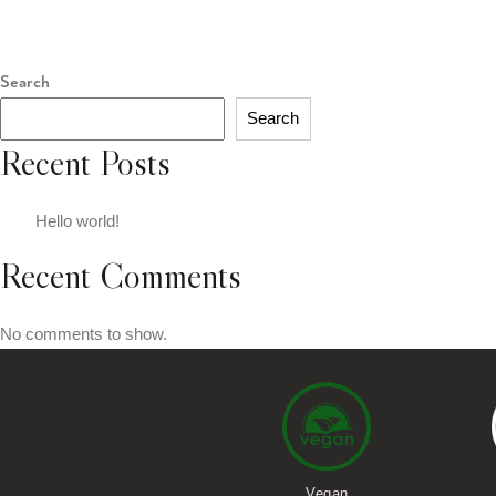
Search
Search
Recent Posts
Hello world!
Recent Comments
No comments to show.
Vegetarian
option's avaialable
Vegan