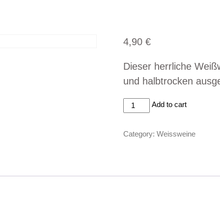
eisekarte
Mittagsmenü
Getränke
Reservierung
4,90
€
Dieser herrliche Weiß
und halbtrocken ausg
Blanc
Add to cart
Sula
Vineyard
Category:
Weissweine
0,1L
quantity