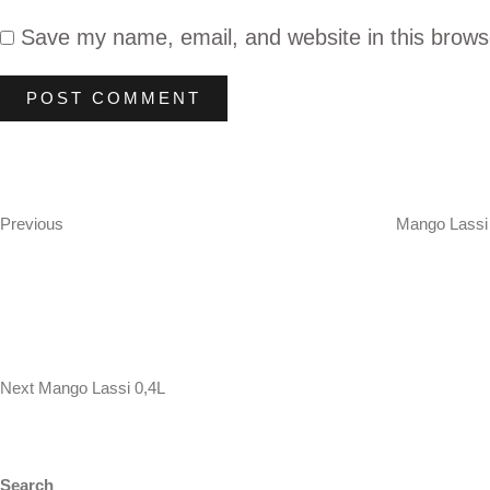
Save my name, email, and website in this brows
Post
Previous
Post
navigation
Previous
Mango Lassi
Next
Post
Next
Mango Lassi 0,4L
Search