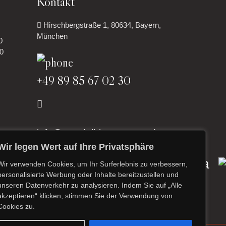
Kontakt
Hirschbergstraße 1, 80634, Bayern,
München
0
30
+49 89 85 67 02 30
info@newdelhi-restaurant.de
Wir legen Wert auf Ihre Privatsphäre
Wir verwenden Cookies, um Ihr Surferlebnis zu verbessern,
personalisierte Werbung oder Inhalte bereitzustellen und
unseren Datenverkehr zu analysieren. Indem Sie auf „Alle
akzeptieren“ klicken, stimmen Sie der Verwendung von
Cookies zu.
llergeneninformation