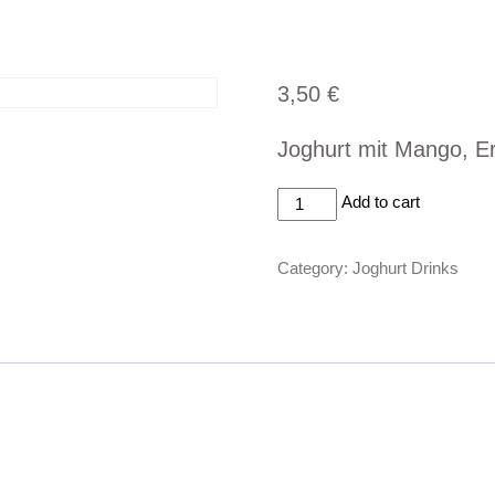
service
Speisekarte
Mittagsmenü
Getränke
Re
3,50
€
Joghurt mit Mango, E
Mango
Add to cart
Lassi
0,2L
Category:
Joghurt Drinks
quantity