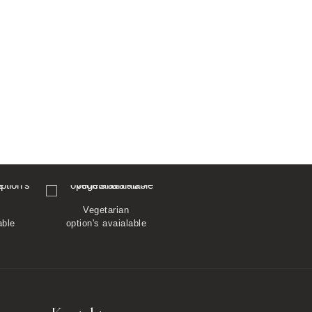
Vegetarian
Vegan
able
option's avaialable
option's avaialable