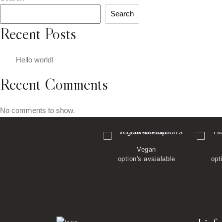
Search
Recent Posts
Hello world!
Recent Comments
No comments to show.
Vegetarian
Vegan
option's avaialable
option's avaialable
opt