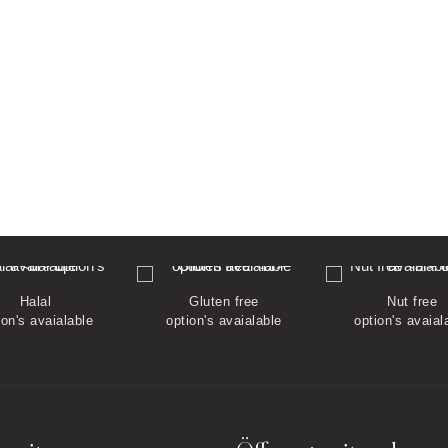
Halal
Gluten free
Nut free
ion's avaialable
option's avaialable
option's avaial