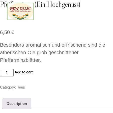
Pfefferminze (Ein Hochgenuss)
6,50
€
Besonders aromatisch und erfrischend sind die
ätherischen Öle grob geschnittener
Pfefferminzblätter.
Pfefferminze
Add to cart
(Ein
Hochgenuss)
Category:
Tees
quantity
Description