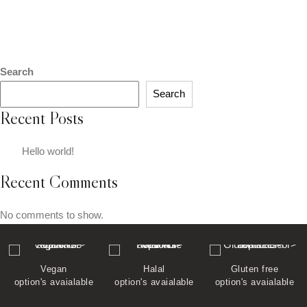
Search
Search
Recent Posts
Hello world!
Recent Comments
No comments to show.
Halal
Gluten free
Nut free
option's avaialable
option's avaialable
option's avaialable