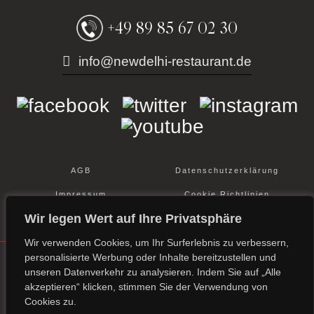
+49 89 85 67 02 30
info@newdelhi-restaurant.de
AGB
Datenschutz­erklärung
Impressum
Cookie Richtlinien
Wir legen Wert auf Ihre Privatsphäre
Allergeneninformation
Wir verwenden Cookies, um Ihr Surferlebnis zu verbessern,
personalisierte Werbung oder Inhalte bereitzustellen und
unseren Datenverkehr zu analysieren. Indem Sie auf „Alle
© Copyright 2026. Designed and Developed by
akzeptieren“ klicken, stimmen Sie der Verwendung von
SGDigital Services Pvt Ltd.
All rights reserved.
Cookies zu.