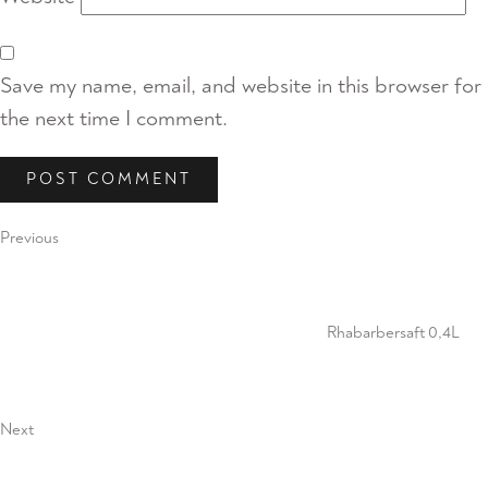
Save my name, email, and website in this browser for
the next time I comment.
Post
Previous
Previous
Post
navigation
Rhabarbersaft 0,4L
Next
Next
Post