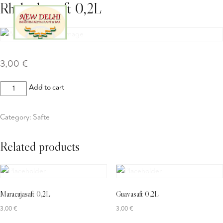
Rhabarbersaft 0,2L
3,00
€
Rhabarbersaft
Add to cart
0,2L
quantity
Category:
Safte
Related products
Maracujasaft 0,2L
Guavasaft 0,2L
3,00
€
3,00
€