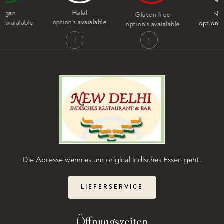
Halal
Nut free
Gluten free
option's avaialable
option's avaialable
option's avaialable
Die Adresse wenn es um original indisches Essen geht.
LIEFERSERVICE
Öffnungszeiten