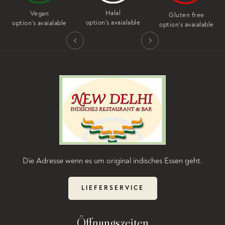
Halal
Nut free
Gluten free
option's avaialable
e
option's avaialable
option's avaialable
Die Adresse wenn es um original indisches Essen geht.
LIEFERSERVICE
Öffnungszeiten