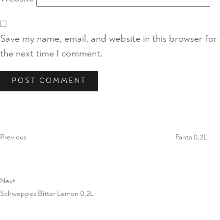
Save my name, email, and website in this browser for
the next time I comment.
Post
Previous
Post
navigation
Previous
Fanta 0,2L
Next
Next
Post
Schweppes Bitter Lemon 0,2L