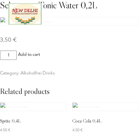
Schweppes Tonic Water 0,2L
3,50
€
Schweppes
Add to cart
Tonic
Water
Category:
Alkoholfrei Drinks
0,2L
quantity
Related products
Sprite 0,4L
Coca Cola 0,4L
4,50
€
4,50
€