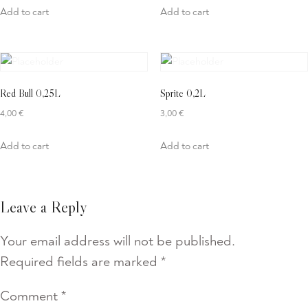
Add to cart
Add to cart
Red Bull 0,25L
Sprite 0,2L
4,00
€
3,00
€
Add to cart
Add to cart
Leave a Reply
Your email address will not be published.
Required fields are marked
*
Comment
*