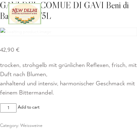
GAVI DEL COMUE DI GAVI Beni di
Batasiolo 0,75L
42,90
€
trocken, strohgelb mit grünlichen Reflexen, frisch, mit
Duft nach Blumen,
anhaltend und intensiv, harmonischer Geschmack mit
feinem Bittermandel.
GAVI
Add to cart
DEL
COMUE
Category:
Weissweine
DI