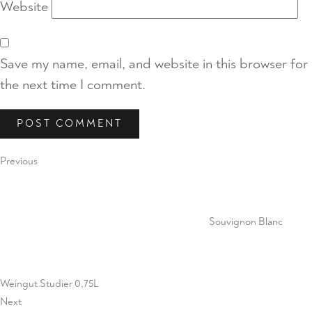
Website
Save my name, email, and website in this browser for
the next time I comment.
Post
Previous
Previous
Post
navigation
Souvignon Blanc
Weingut Studier 0,75L
Next
Next