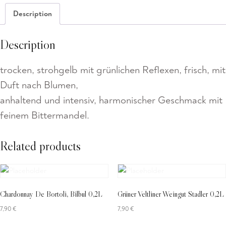
GAVI
Description
Beni
di
Description
Batasiolo
0,75L
quantity
trocken, strohgelb mit grünlichen Reflexen, frisch, mit
Duft nach Blumen,
anhaltend und intensiv, harmonischer Geschmack mit
feinem Bittermandel.
Related products
Chardonnay De Bortoli, Bilbul 0,2L
Grüner Veltliner Weingut Stadler 0,2L
7,90
€
7,90
€