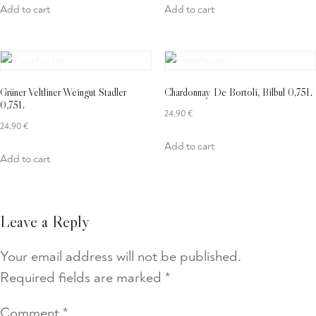
Add to cart
Add to cart
Grüner Veltliner Weingut Stadler
Chardonnay De Bortoli, Bilbul 0,75L
0,75L
24,90
€
24,90
€
Add to cart
Add to cart
Leave a Reply
Your email address will not be published.
Required fields are marked
*
Comment
*