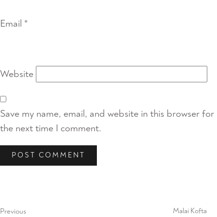
Email
*
Website
Save my name, email, and website in this browser for
the next time I comment.
Post
Previous
Post
navigation
Previous
Malai Kofta