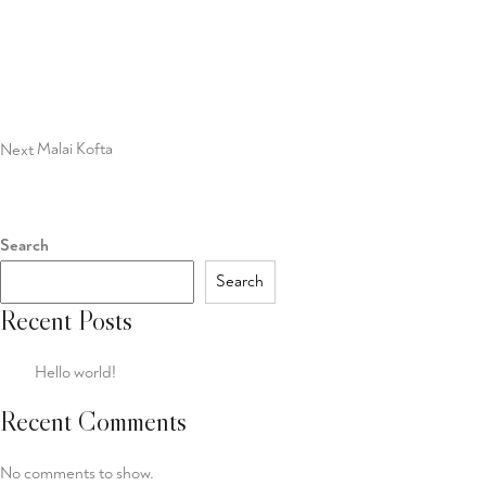
Next
Post
Next
Malai Kofta
Search
Search
Recent Posts
Hello world!
Recent Comments
No comments to show.