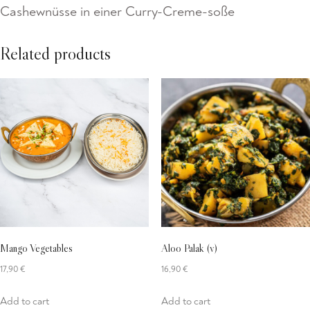
Cashewnüsse in einer Curry-Creme-soße
Related products
Mango Vegetables
Aloo Palak (v)
17,90
€
16,90
€
Add to cart
Add to cart