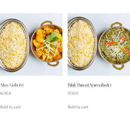
Aloo Gobi (v)
Palak Paneer(Ayurvedisch )
16,90
€
17,90
€
Add to cart
Add to cart